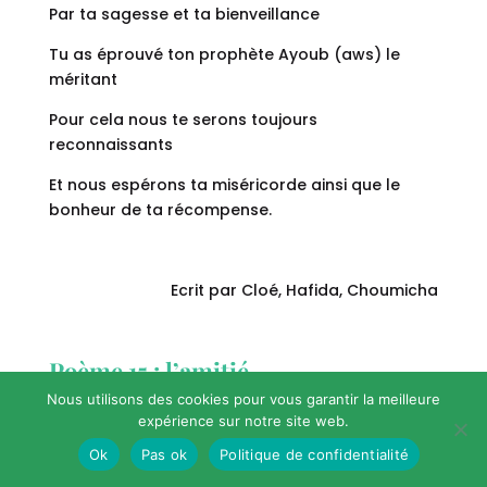
Par ta sagesse et ta bienveillance
Tu as éprouvé ton prophète Ayoub (aws) le
méritant
Pour cela nous te serons toujours
reconnaissants
Et nous espérons ta miséricorde ainsi que le
bonheur de ta récompense.
Ecrit par Cloé, Hafida, Choumicha
Poème 15 : l’amitié
Nous utilisons des cookies pour vous garantir la meilleure
expérience sur notre site web.
L’amitié est un cadeau , il ne faut pas la
Ok
Pas ok
Politique de confidentialité
négligner