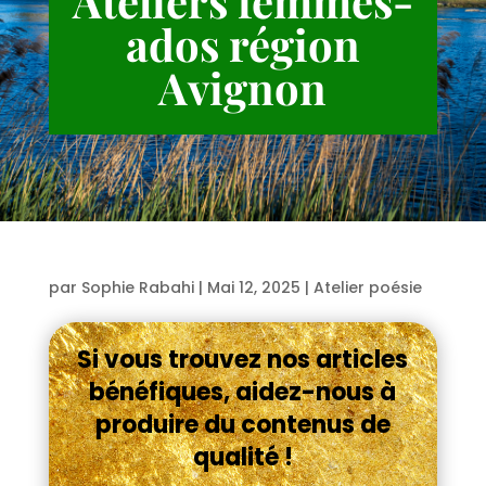
Ateliers femmes-
ados région
Avignon
par
Sophie Rabahi
|
Mai 12, 2025
|
Atelier poésie
Si vous trouvez nos articles
bénéfiques, aidez-nous à
produire du contenus de
qualité !