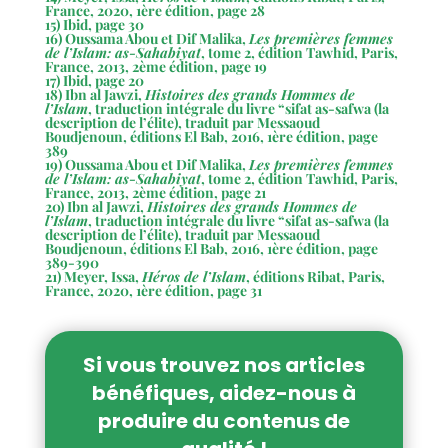
France, 2020, 1ère édition, page 28
15) Ibid, page 30
16) Oussama Abou et Dif Malika,
Les premières femmes
de l’Islam: as-Sahabiyat
,
tome 2, édition Tawhid, Paris,
France, 2013, 2ème édition, page 19
17) Ibid, page 20
18) Ibn al Jawzi,
Histoires des grands Hommes de
l’Islam
, traduction intégrale du livre “sifat as-safwa (la
description de l’élite), traduit par Messaoud
Boudjenoun, éditions El Bab, 2016, 1ère édition, page
389
19) Oussama Abou et Dif Malika,
Les premières femmes
de l’Islam: as-Sahabiyat
, tome 2, édition Tawhid, Paris,
France, 2013, 2ème édition, page 21
20) Ibn al Jawzi,
Histoires des grands Hommes de
l’Islam
, traduction intégrale du livre “sifat as-safwa (la
description de l’élite), traduit par Messaoud
Boudjenoun, éditions El Bab, 2016, 1ère édition, page
389-390
21) Meyer, Issa,
Héros de l’Islam
, éditions Ribat, Paris,
France, 2020, 1ère édition, page 31
Si vous trouvez nos articles
bénéfiques, aidez-nous à
produire du contenus de