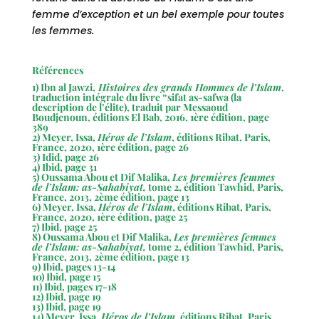
femme d’exception et un bel exemple pour toutes
les femmes.
Références
1) Ibn al Jawzi,
Histoires des grands Hommes de l’Islam
,
traduction intégrale du livre “sifat as-safwa (la
description de l’élite), traduit par Messaoud
Boudjenoun, éditions El Bab, 2016, 1ère édition, page
389
2) Meyer, Issa,
Héros de l’Islam
, éditions Ribat, Paris,
France, 2020, 1ère édition, page 26
3) Idid, page 26
4) Ibid, page 31
5) Oussama Abou et Dif Malika,
Les premières femmes
de l’Islam: as-Sahabiyat,
tome 2, édition Tawhid, Paris,
France, 2013, 2ème édition, page 13
6) Meyer, Issa,
Héros de l’Islam
, éditions Ribat, Paris,
France, 2020, 1ère édition, page 25
7) Ibid, page 25
8) Oussama Abou et Dif Malika,
Les premières femmes
de l’Islam: as-Sahabiyat,
tome 2, édition Tawhid, Paris,
France, 2013, 2ème édition, page 13
9) Ibid, pages 13-14
10) Ibid, page 15
11) Ibid, pages 17-18
12) Ibid, page 19
13) Ibid, page 19
14) Meyer, Issa,
Héros de l’Islam
, éditions Ribat, Paris,